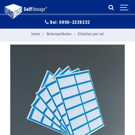
Bel: 0800-2226222
home
Verhuisartikelen
Etiketten per vel