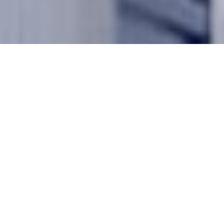
Scroll
naar
boven