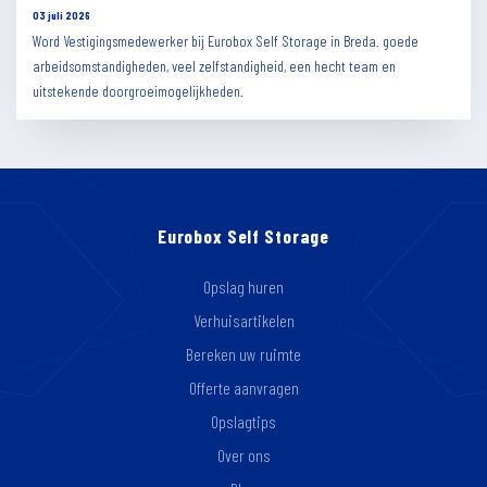
03 juli 2026
Word Vestigingsmedewerker bij Eurobox Self Storage in Breda. goede
arbeidsomstandigheden, veel zelfstandigheid, een hecht team en
uitstekende doorgroeimogelijkheden.
Eurobox Self Storage
Opslag huren
Verhuisartikelen
Bereken uw ruimte
Offerte aanvragen
Opslagtips
Over ons